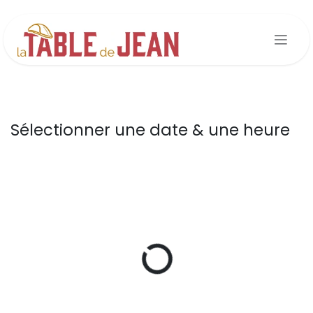
Se rendre au contenu
Sélectionner une date & une heure